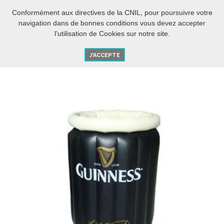
BIENTÔT L’ÉTÉ....
-5% DES 280€ D'ACHAT AVEC LE CODE :
[ETE 2018]
Conformément aux directives de la CNIL, pour poursuivre votre
FR
O
navigation dans de bonnes conditions vous devez accepter
l'utilisation de Cookies sur notre site.
J'ACCEPTE