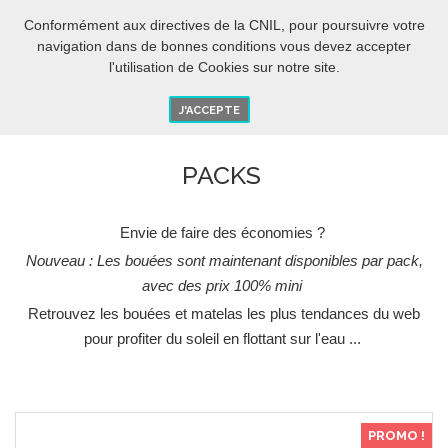
BIENTÔT L’ÉTÉ....
-5% DES 280€ D'ACHAT AVEC LE CODE :
[ETE 2018]
Conformément aux directives de la CNIL, pour poursuivre votre
FR
O
navigation dans de bonnes conditions vous devez accepter
l'utilisation de Cookies sur notre site.
J'ACCEPTE
PACKS
Envie de faire des économies ?
Nouveau
: Les bouées sont maintenant disponibles par pack,
avec des prix 100% mini
Retrouvez les bouées et matelas les plus tendances du web
pour profiter du soleil en flottant sur l'eau ...
PROMO !