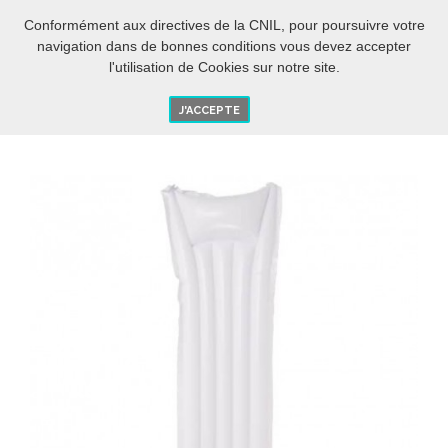
BIENTÔT L’ÉTÉ....
-5% DES 280€ D'ACHAT AVEC LE CODE :
[ETE 2018]
Conformément aux directives de la CNIL, pour poursuivre votre
FR
O
navigation dans de bonnes conditions vous devez accepter
l'utilisation de Cookies sur notre site.
J'ACCEPTE