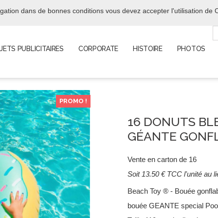
-5% DES 280€ D'ACHAT AVEC 
ation dans de bonnes conditions vous devez accepter l'utilisation de C
JETS PUBLICITAIRES
CORPORATE
HISTOIRE
PHOTOS
PROMO !
16 DONUTS BL
GÉANTE GONF
Vente en carton de 16
Soit 13
.50 € TCC
l'unité au 
Beach Toy ® - Bouée gonf
bouée GEANTE special Pool