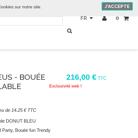
J'ACCEPTE
LE CODE :
ookies sur notre site.
[ETE 2018]
FR
O
EUS - BOUÉE
216,00 €
TTC
LABLE
Exclusivité web !
lieu de 14.25 € TTC
lable DONUT BLEU
 Party, Bouée fun Trendy