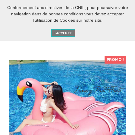
BIENTÔT L’ÉTÉ....
-5% DES 280€ D'ACHAT AVEC LE CODE :
[ETE 2018]
Conformément aux directives de la CNIL, pour poursuivre votre
FR
O
navigation dans de bonnes conditions vous devez accepter
l'utilisation de Cookies sur notre site.
J'ACCEPTE
PROMO !